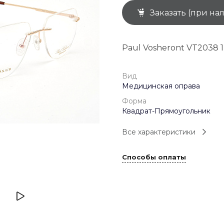
Заказать (при на
+7 (926) 092 4274
г. Королёв, пр-т
Космонавтов, д.15, 
"САТУРН", 1 этаж, пом
Paul Vosheront VT2038 1
(0-9)
Пн-Пт: 10:00-19:45
Сб: 10:00-19:30
Вс: 10:00-19:00
Вид
1 мая: 10:00-19:00
Медицинская оправа
9 мая: 10:00-19:00
Форма
Квадрат-Прямоугольник
Все характеристики
Способы оплаты