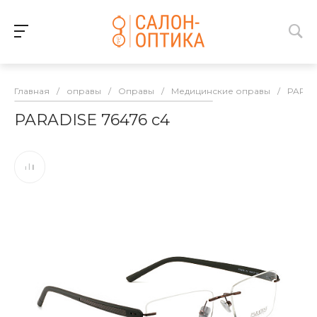
Главная
/
оправы
/
Оправы
/
Медицинские оправы
/
PARAD
PARADISE 76476 с4