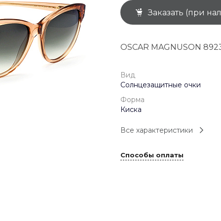
Заказать (при на
+7 (926) 092 4274
г. Королёв, пр-т
Космонавтов, д.15, 
"САТУРН", 1 этаж, пом
OSCAR MAGNUSON 8923
(0-9)
Пн-Пт: 10:00-19:45
Сб: 10:00-19:30
Вс: 10:00-19:00
Вид
1 мая: 10:00-19:00
Солнцезащитные очки
9 мая: 10:00-19:00
Форма
Киска
Все характеристики
Способы оплаты