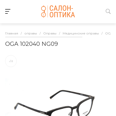
Главная
/
оправы
/
Оправы
/
Медицинские оправы
/
OGA
OGA 102040 NG09