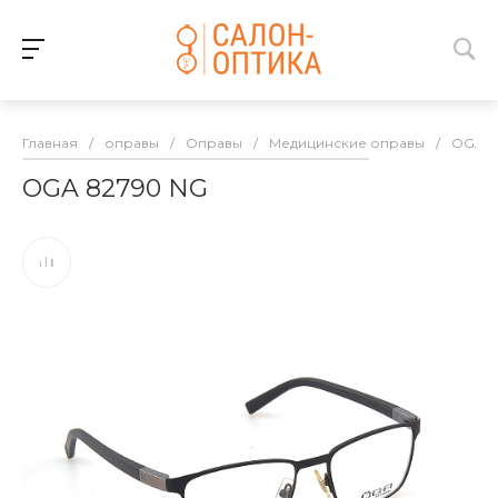
Главная
/
оправы
/
Оправы
/
Медицинские оправы
/
OGA
OGA 82790 NG