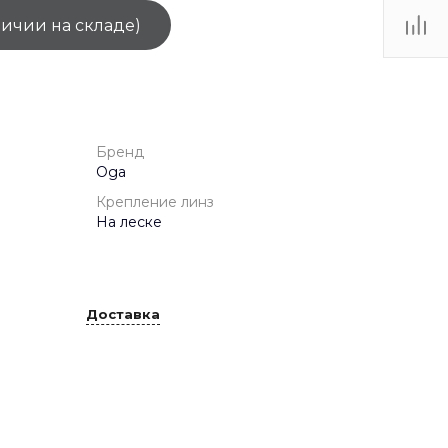
личии на складе)
ТЦ
. IV-
Бренд
Oga
Крепление линз
На леске
Доставка