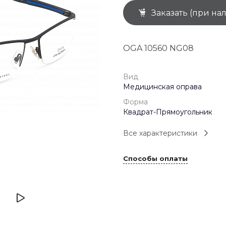
Заказать (при на
+7 (926) 092 4274
г. Королёв, пр-т
Космонавтов, д.15, 
"САТУРН", 1 этаж, пом
OGA 10560 NG08
(0-9)
Пн-Пт: 10:00-19:45
Сб: 10:00-19:30
Вс: 10:00-19:00
Вид
1 мая: 10:00-19:00
Медицинская оправа
9 мая: 10:00-19:00
Форма
Квадрат-Прямоугольник
Все характеристики
Способы оплаты