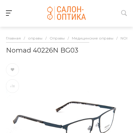
Главная
/
оправы
/
Оправы
/
Медицинские оправы
/
NOMA
Nomad 40226N BG03