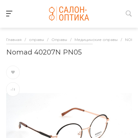
Главная
/
оправы
/
Оправы
/
Медицинские оправы
/
NOMA
Nomad 40207N PN05