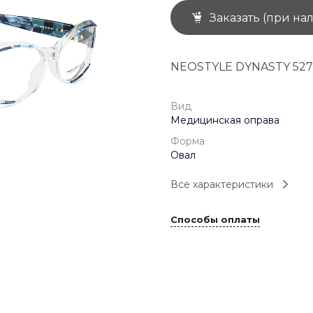
Заказать (при на
+7 (926) 092 4274
г. Королёв, пр-т
Космонавтов, д.15, 
"САТУРН", 1 этаж, пом
NEOSTYLE DYNASTY 527
(0-9)
Пн-Пт: 10:00-19:45
Сб: 10:00-19:30
Вс: 10:00-19:00
Вид
1 мая: 10:00-19:00
Медицинская оправа
9 мая: 10:00-19:00
Форма
Овал
Все характеристики
Способы оплаты