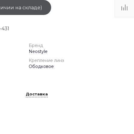
личии на складе)
ТЦ
. IV-
-431
Бренд
Neostyle
Крепление линз
Ободковое
Доставка