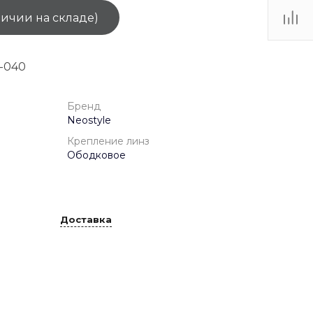
личии на складе)
ТЦ
. IV-
-040
Бренд
Neostyle
Крепление линз
Ободковое
Доставка