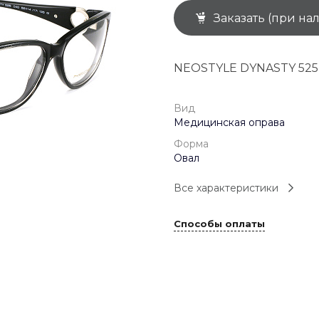
Заказать (при на
+7 (926) 092 4274
г. Королёв, пр-т
Космонавтов, д.15, 
"САТУРН", 1 этаж, пом
NEOSTYLE DYNASTY 525
(0-9)
Пн-Пт: 10:00-19:45
Сб: 10:00-19:30
Вс: 10:00-19:00
Вид
1 мая: 10:00-19:00
Медицинская оправа
9 мая: 10:00-19:00
Форма
Овал
Все характеристики
Способы оплаты