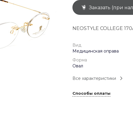
Заказать (при на
+7 (926) 092 4274
г. Королёв, пр-т
Космонавтов, д.15, 
"САТУРН", 1 этаж, пом
NEOSTYLE COLLEGE 170
(0-9)
Пн-Пт: 10:00-19:45
Сб: 10:00-19:30
Вс: 10:00-19:00
Вид
1 мая: 10:00-19:00
Медицинская оправа
9 мая: 10:00-19:00
Форма
Овал
Все характеристики
Способы оплаты