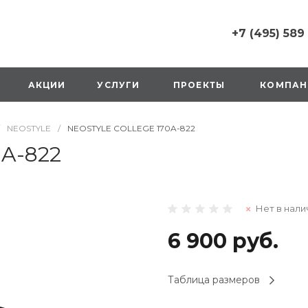
+7 (495) 589
+7 (495) 589 6215
г. Москва, Русаков
АКЦИИ
УСЛУГИ
ПРОЕКТЫ
КОМПАН
ул., д.1, вход с улиц
стороны ТТК
Пн-Вс: 10:00-20:00
NEOSTYLE
/
NEOSTYLE COLLEGE 170A-822
1 мая: выходной
2,3,4 мая: 10:00-19:
A-822
8 мая: выходной
9 мая: выходной
+7 (925) 014 6485
Нет в нали
г. Москва,
Вешняковская ул., д
оранжевая вывеск
6 900 руб.
напротив «Перекре
на 1 этаже
Пн-Вс: 10:00-20:30
Таблица размеров
1 мая: 10:00-19:00
9 мая: 10:00-19:00