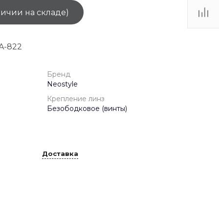
личии на складе)
ТЦ
. IV-
A-822
Бренд
Neostyle
Крепление линз
Безободковое (винты)
Доставка