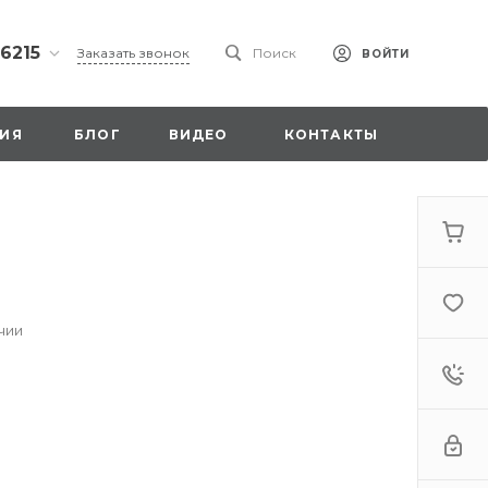
 6215
Заказать звонок
Поиск
ВОЙТИ
ская
ИЯ
БЛОГ
ВИДЕО
КОНТАКТЫ
ы со
00
чии
. 18,
а
стка»