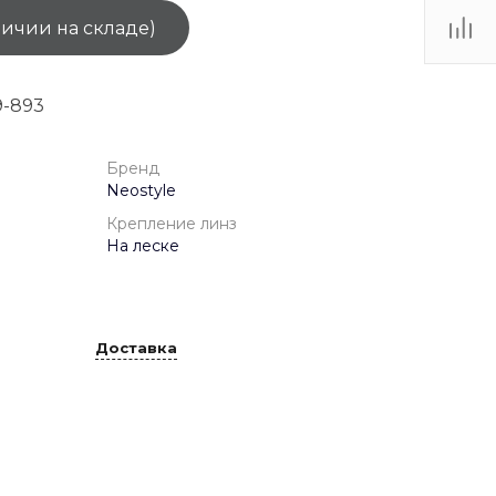
личии на складе)
ТЦ
. IV-
-893
Бренд
Neostyle
Крепление линз
На леске
Доставка