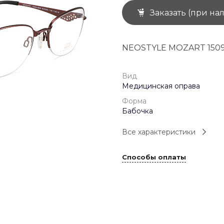
Заказать (при на
+7 (926) 092 4274
г. Королёв, пр-т
Космонавтов, д.15, 
"САТУРН", 1 этаж, пом
NEOSTYLE MOZART 1509
(0-9)
Пн-Пт: 10:00-19:45
Сб: 10:00-19:30
Вс: 10:00-19:00
Вид
1 мая: 10:00-19:00
Медицинская оправа
9 мая: 10:00-19:00
Форма
Бабочка
Все характеристики
Способы оплаты