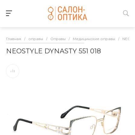
Главная
/
оправы
/
Оправы
/
Медицинские оправы
/
NEOST
NEOSTYLE DYNASTY 551 018