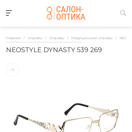
Главная
/
оправы
/
Оправы
/
Медицинские оправы
/
NEOST
NEOSTYLE DYNASTY 539 269