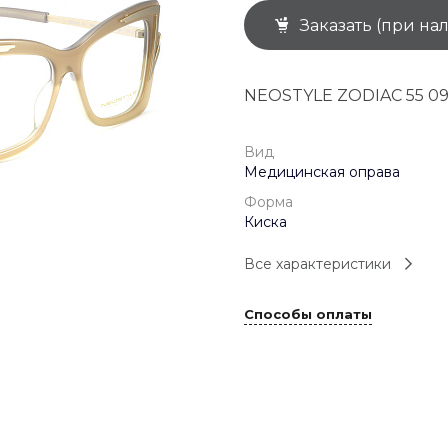
Заказать (при на
+7 (926) 092 4274
г. Королёв, пр-т
Космонавтов, д.15, 
"САТУРН", 1 этаж, пом
NEOSTYLE ZODIAC 55 0
(0-9)
Пн-Пт: 10:00-19:45
Сб: 10:00-19:30
Вс: 10:00-19:00
Вид
1 мая: 10:00-19:00
Медицинская оправа
9 мая: 10:00-19:00
Форма
Киска
Все характеристики
Способы оплаты