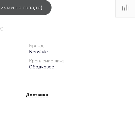
личии на складе)
ТЦ
. IV-
90
Бренд
Neostyle
Крепление линз
Ободковое
Доставка