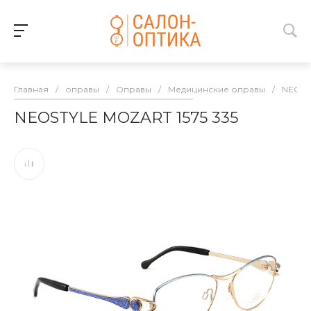
Главная
/
оправы
/
Оправы
/
Медицинские оправы
/
NEOST
NEOSTYLE MOZART 1575 335