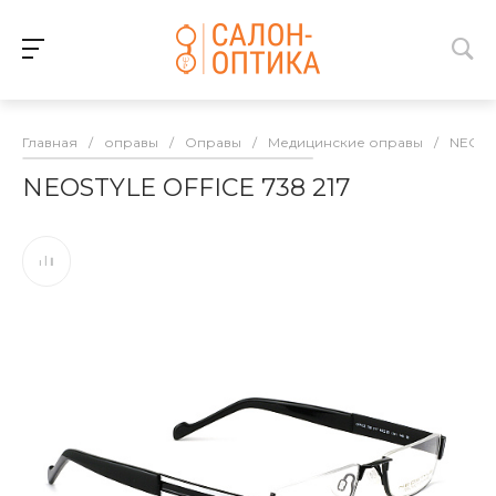
Главная
/
оправы
/
Оправы
/
Медицинские оправы
/
NEOST
NEOSTYLE OFFICE 738 217