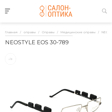
Главная
/
оправы
/
Оправы
/
Медицинские оправы
/
NEOST
NEOSTYLE EOS 30-789