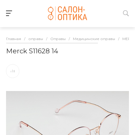
Главная
/
оправы
/
Оправы
/
Медицинские оправы
/
MERC
Merck S11628 14