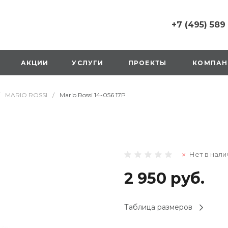
+7 (495) 589
+7 (495) 589 6215
г. Москва, Русаков
АКЦИИ
УСЛУГИ
ПРОЕКТЫ
КОМПАН
ул., д.1, вход с улиц
стороны ТТК
Пн-Вс: 10:00-20:00
MARIO ROSSI
/
Mario Rossi 14-056 17P
1 мая: выходной
2,3,4 мая: 10:00-19:
8 мая: выходной
9 мая: выходной
+7 (925) 014 6485
Нет в нали
г. Москва,
Вешняковская ул., д
оранжевая вывеск
2 950 руб.
напротив «Перекре
на 1 этаже
Пн-Вс: 10:00-20:30
Таблица размеров
1 мая: 10:00-19:00
9 мая: 10:00-19:00