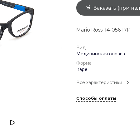
Заказать (при на
+7 (926) 092 4274
г. Королёв, пр-т
Космонавтов, д.15, 
"САТУРН", 1 этаж, пом
Mario Rossi 14-056 17P
(0-9)
Пн-Пт: 10:00-19:45
Сб: 10:00-19:30
Вс: 10:00-19:00
Вид
1 мая: 10:00-19:00
Медицинская оправа
9 мая: 10:00-19:00
Форма
Каре
Все характеристики
Способы оплаты