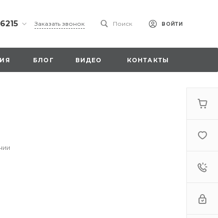
 6215
Заказать звонок
Поиск
ВОЙТИ
ская
ИЯ
БЛОГ
ВИДЕО
КОНТАКТЫ
ы со
00
чии
. 18,
а
стка»