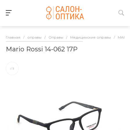
Главная
/
оправы
/
Оправы
/
Медицинские оправы
/
MARIO
Mario Rossi 14-062 17P