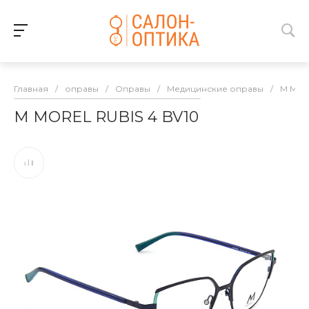
Главная
/
оправы
/
Оправы
/
Медицинские оправы
/
M MO
M MOREL RUBIS 4 BV10