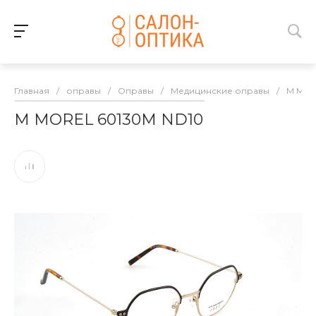
Главная
/
оправы
/
Оправы
/
Медицинские оправы
/
M MO
M MOREL 60130M ND10