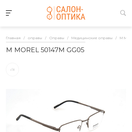
Главная
/
оправы
/
Оправы
/
Медицинские оправы
/
M MO
M MOREL 50147M GG05