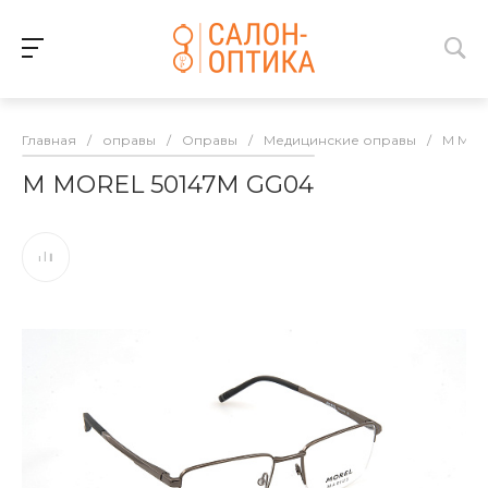
Главная
/
оправы
/
Оправы
/
Медицинские оправы
/
M MO
M MOREL 50147M GG04