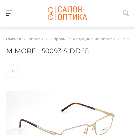
Главная
/
оправы
/
Оправы
/
Медицинские оправы
/
M MO
M MOREL 50093 S DD 15