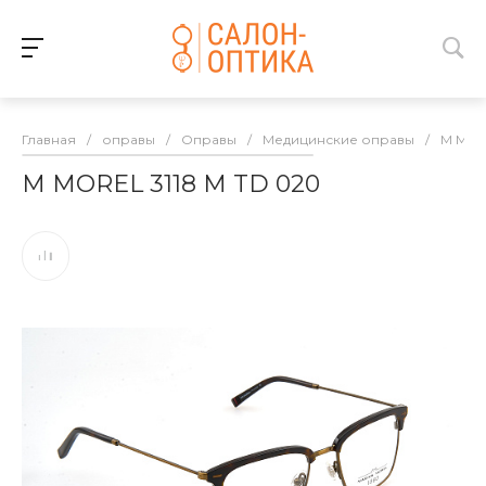
Главная
/
оправы
/
Оправы
/
Медицинские оправы
/
M MO
M MOREL 3118 M TD 020