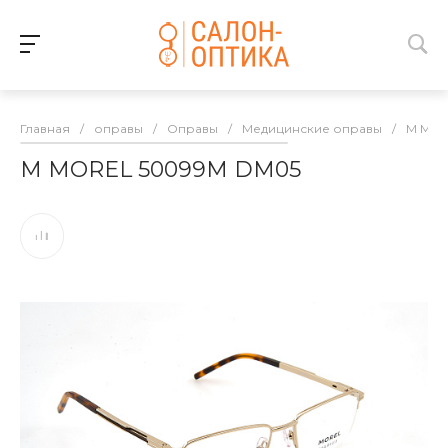
Главная
/
оправы
/
Оправы
/
Медицинские оправы
/
M MO
M MOREL 50099M DM05