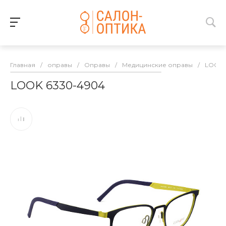
Главная
/
оправы
/
Оправы
/
Медицинские оправы
/
LOOK
LOOK 6330-4904