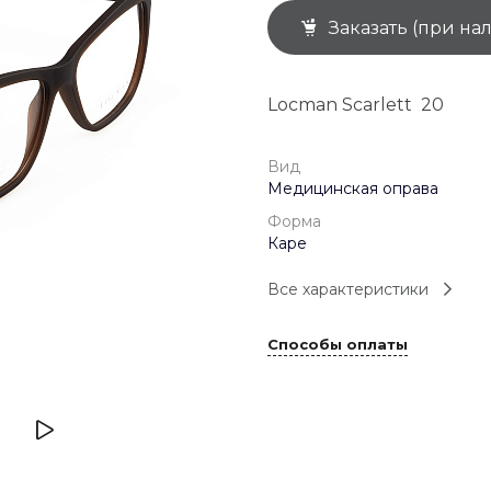
Заказать (при на
+7 (926) 092 4274
г. Королёв, пр-т
Космонавтов, д.15, 
"САТУРН", 1 этаж, пом
Locman Scarlett 20
(0-9)
Пн-Пт: 10:00-19:45
Сб: 10:00-19:30
Вс: 10:00-19:00
Вид
1 мая: 10:00-19:00
Медицинская оправа
9 мая: 10:00-19:00
Форма
Каре
Все характеристики
Способы оплаты