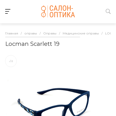
Главная
/
оправы
/
Оправы
/
Медицинские оправы
/
LOCM
Locman Scarlett 19