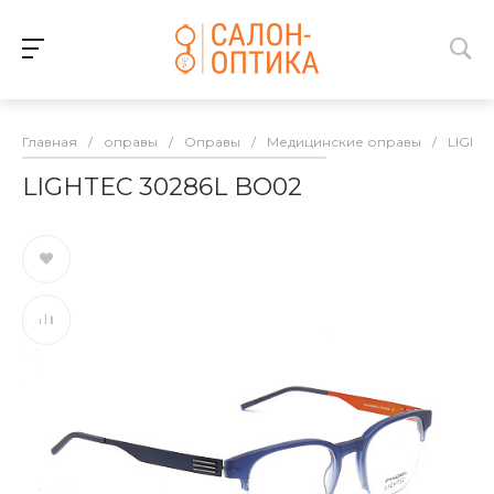
Главная
/
оправы
/
Оправы
/
Медицинские оправы
/
LIGHT
LIGHTEC 30286L BO02