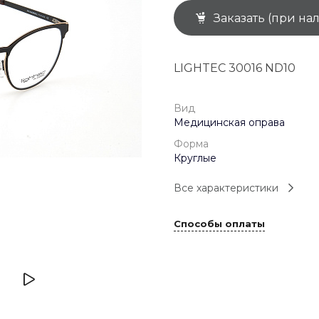
Заказать (при на
+7 (926) 092 4274
г. Королёв, пр-т
Космонавтов, д.15, 
"САТУРН", 1 этаж, пом
LIGHTEC 30016 ND10
(0-9)
Пн-Пт: 10:00-19:45
Сб: 10:00-19:30
Вс: 10:00-19:00
Вид
1 мая: 10:00-19:00
Медицинская оправа
9 мая: 10:00-19:00
Форма
Круглые
Все характеристики
Способы оплаты