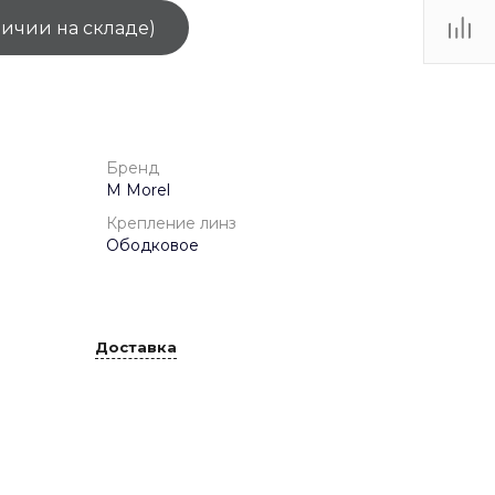
личии на складе)
ТЦ
. IV-
Бренд
M Morel
Крепление линз
Ободковое
Доставка