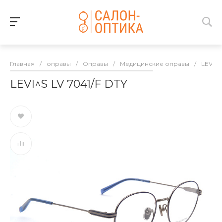
Главная
/
оправы
/
Оправы
/
Медицинские оправы
/
LEVI^S
LEVI^S LV 7041/F DTY