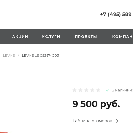
+7 (495) 589
+7 (495) 589 6215
г. Москва, Русаков
АКЦИИ
УСЛУГИ
ПРОЕКТЫ
КОМПАН
ул., д.1, вход с улиц
стороны ТТК
Пн-Вс: 10:00-20:00
LEVI^S
/
LEVI^S LS 05267-C03
1 мая: выходной
2,3,4 мая: 10:00-19:
8 мая: выходной
9 мая: выходной
+7 (925) 014 6485
В наличии:
г. Москва,
Вешняковская ул., д
оранжевая вывеск
9 500 руб.
напротив «Перекре
на 1 этаже
Пн-Вс: 10:00-20:30
Таблица размеров
1 мая: 10:00-19:00
9 мая: 10:00-19:00