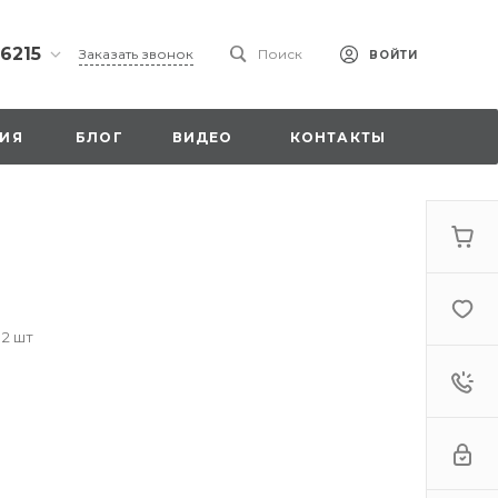
 6215
Заказать звонок
Поиск
ВОЙТИ
ская
ИЯ
БЛОГ
ВИДЕО
КОНТАКТЫ
ы со
00
 2 шт
. 18,
а
стка»