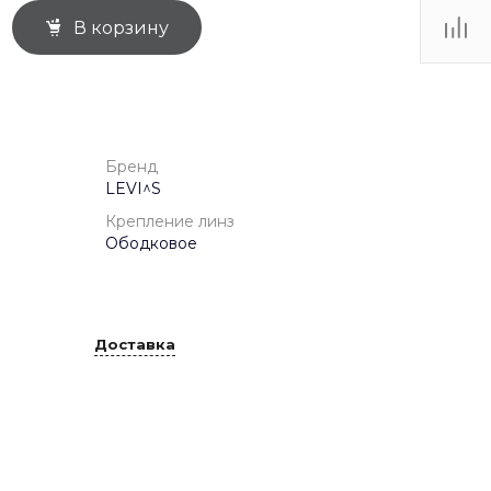
В корзину
ТЦ
. IV-
Бренд
LEVI^S
Крепление линз
Ободковое
Доставка