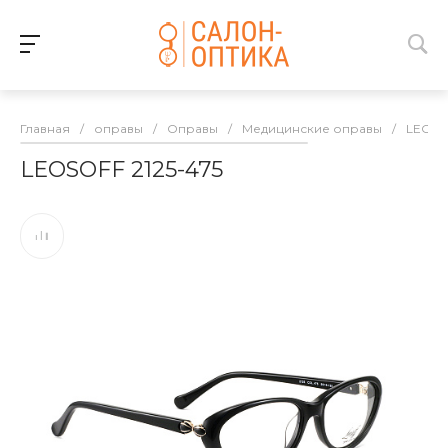
Главная
/
оправы
/
Оправы
/
Медицинские оправы
/
LEOSO
LEOSOFF 2125-475