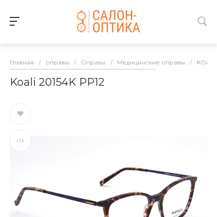
Главная
/
оправы
/
Оправы
/
Медицинские оправы
/
KOALI
Koali 20154K PP12