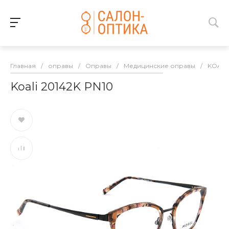
Главная
/
оправы
/
Оправы
/
Медицинские оправы
/
KOALI
Koali 20142K PN10