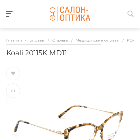
Главная
/
оправы
/
Оправы
/
Медицинские оправы
/
KOALI
Koali 20115K MD11