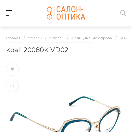
Главная
/
оправы
/
Оправы
/
Медицинские оправы
/
KOALI
Koali 20080K VD02