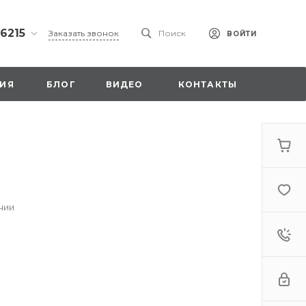
 6215
Заказать звонок
Поиск
ВОЙТИ
ская
ИЯ
БЛОГ
ВИДЕО
КОНТАКТЫ
ы со
00
чии
. 18,
а
стка»