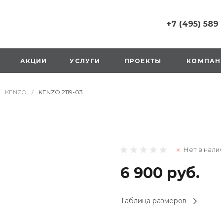
+7 (495) 589
+7 (495) 589 6215
г. Москва, Русаков
АКЦИИ
УСЛУГИ
ПРОЕКТЫ
КОМПАН
ул., д.1, вход с улиц
стороны ТТК
Пн-Вс: 10:00-20:00
KENZO
/
KENZO 2119-03
1 мая: выходной
2,3,4 мая: 10:00-19:
8 мая: выходной
9 мая: выходной
+7 (925) 014 6485
Нет в нали
г. Москва,
Вешняковская ул., д
оранжевая вывеск
6 900 руб.
напротив «Перекре
на 1 этаже
Пн-Вс: 10:00-20:30
Таблица размеров
1 мая: 10:00-19:00
9 мая: 10:00-19:00