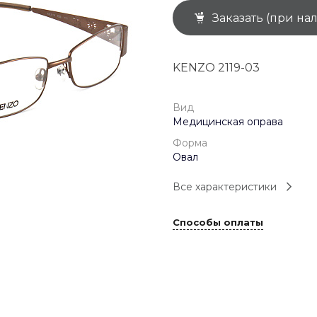
Заказать (при на
+7 (926) 092 4274
г. Королёв, пр-т
Космонавтов, д.15, 
"САТУРН", 1 этаж, пом
KENZO 2119-03
(0-9)
Пн-Пт: 10:00-19:45
Сб: 10:00-19:30
Вс: 10:00-19:00
Вид
1 мая: 10:00-19:00
Медицинская оправа
9 мая: 10:00-19:00
Форма
Овал
Все характеристики
Способы оплаты