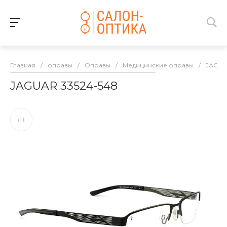
Главная
/
оправы
/
Оправы
/
Медицинские оправы
/
JAGU
JAGUAR 33524-548