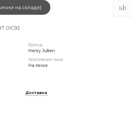
личии на складе)
ТЦ
. IV-
T 01C92
Бренд
Henry Jullien
Крепление линз
На леске
Доставка