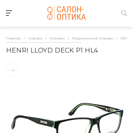
Главная
/
оправы
/
Оправы
/
Медицинские оправы
/
HENRI
HENRI LLOYD DECK P1 HL4