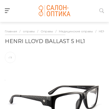
Главная
/
оправы
/
Оправы
/
Медицинские оправы
/
HENRI
HENRI LLOYD BALLAST 5 HL1