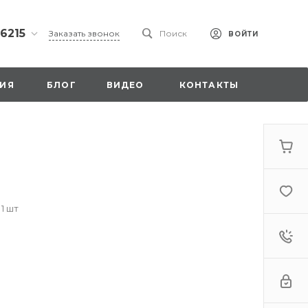
 6215
Заказать звонок
Поиск
ВОЙТИ
ская
ИЯ
БЛОГ
ВИДЕО
КОНТАКТЫ
ы со
00
 1 шт
. 18,
а
стка»