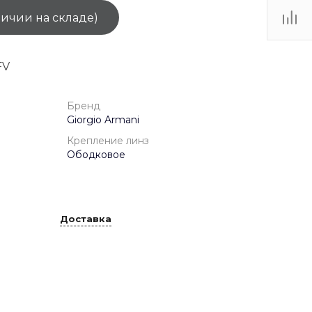
личии на складе)
ТЦ
. IV-
FV
Бренд
Giorgio Armani
Крепление линз
Ободковое
Доставка