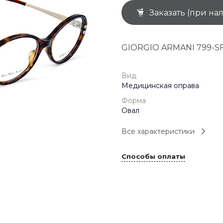
Заказать (при на
+7 (926) 092 4274
г. Королёв, пр-т
Космонавтов, д.15, 
"САТУРН", 1 этаж, пом
GIORGIO ARMANI 799-S
(0-9)
Пн-Пт: 10:00-19:45
Сб: 10:00-19:30
Вс: 10:00-19:00
Вид
1 мая: 10:00-19:00
Медицинская оправа
9 мая: 10:00-19:00
Форма
Овал
Все характеристики
Способы оплаты