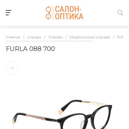
Главная
/
оправы
/
Оправы
/
Медицинские оправы
/
FURLA
FURLA 088 700