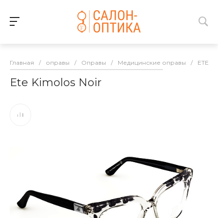
Главная
/
оправы
/
Оправы
/
Медицинские оправы
/
ETE
/
Ete Kimolos Noir