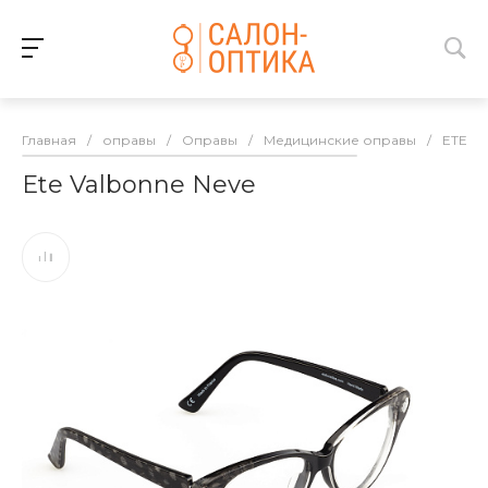
Главная
/
оправы
/
Оправы
/
Медицинские оправы
/
ETE
/
Ete Valbonne Neve