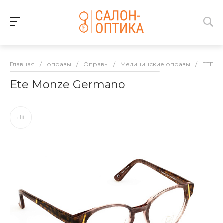
Главная
/
оправы
/
Оправы
/
Медицинские оправы
/
ETE
/
Ete Monze Germano